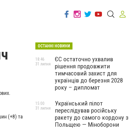
ОСТАННІ НОВИНИ
яч
ЄС остаточно ухвалив
18:46
31 липня
рішення продовжити
тимчасовий захист для
українців до березня 2028
року – дипломат
ових.
Український пілот
15:00
31 липня
переслідував російську
ин (+8) та
ракету до самого кордону з
Польщею — Міноборони