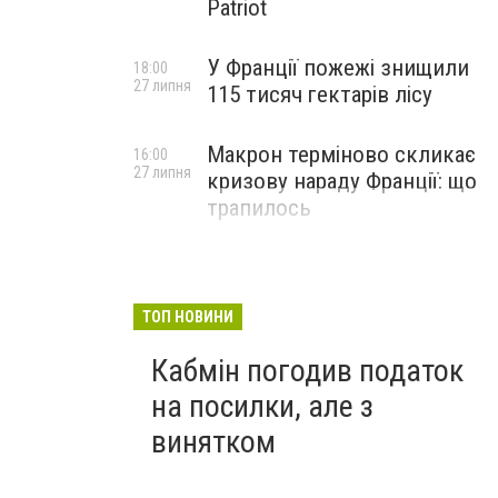
Patriot
У Франції пожежі знищили
18:00
27 липня
115 тисяч гектарів лісу
Макрон терміново скликає
16:00
27 липня
кризову нараду Франції: що
трапилось
ТОП НОВИНИ
Кабмін погодив податок
на посилки, але з
винятком