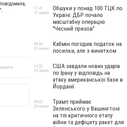
 повідомила,
Обшуки у понад 100 ТЦК по
11:41
”.
31 липня
Україні: ДБР почало
масштабну операцію
"Чесний призов"
Кабмін погодив податок на
08:00
31 липня
посилки, але з винятком
США завдали нових ударів
14:32
 оцінити
29 липня
по Ірану у відповідь на
атаку американської бази в
Йорданії
Трамп приймає
08:50
29 липня
Зеленського у Вашингтоні
на тлі критичного етапу
війни та дефіциту ракет для