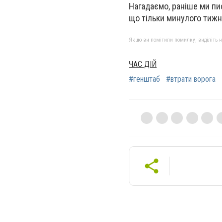
Нагадаємо, раніше ми пис
що тільки минулого тижн
Якщо ви помітили помилку, виділіть нео
ЧАС ДІЙ
#генштаб
#втрати ворога