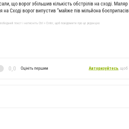
али, що ворог збільшив кількість обстрілів на сході. Маляр
я на Сході ворог випустив “майже пів мільйона боєприпасів
бхідний текст і натисніть Ctrl + Enter, щоб повідомити про це редакцію
0,0
Оцініть першим
Авторизуйтесь
, щоб