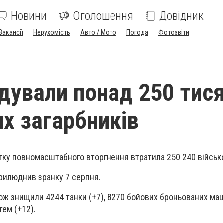
Новини
Оголошення
Довідник
Вакансії
Нерухомість
Авто / Мото
Погода
Фотозвіти
ідували понад 250 тис
их загарбників
атку повномасштабного вторгнення втратила 250 240 військ
прилюднив зранку 7 серпня.
кож знищили 4244 танки (+7), 8270 бойових броньованих маш
тем (+12).