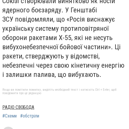
Союзі створювали винятково як носій
ядерного боєзаряду. У Генштабі
ЗСУ повідомляли, що «Росія виснажує
українську систему протиповітряної
оборони ракетами Х-55, які не несуть
вибухонебезпечної бойової частини». Ці
ракети, стверджують у відомстві,
небезпечні через свою кінетичну енергію
і залишки палива, що вибухають.
Якщо ви помітили помилку, виділіть необхідний текст і натисніть Ctrl + Enter, щоб
повідомити про це редакцію
РАДІО СВОБОДА
#Схеми
#обстріли