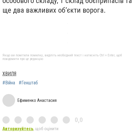
особового складу, 1 склад боєприпасів та
ще два важливих об’єкти ворога.
Якщо ви помітили помилку, виділіть необхідний текст і натисніть Ctrl + Enter, щоб
повідомити про це редакцію
ХВИЛЯ
#Війна
#Генштаб
Ефименко Анастасия
0,0
Авторизуйтесь
, щоб оцінити