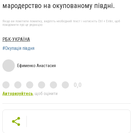
мародерство на окупованому півдні.
Якщо ви помітили помилку, виділіть необхідний текст і натисніть Ctrl + Enter, щоб
повідомити про це редакцію
РБК-УКРАЇНА
#Окупація півдня
Ефименко Анастасия
0,0
Авторизуйтесь
, щоб оцінити