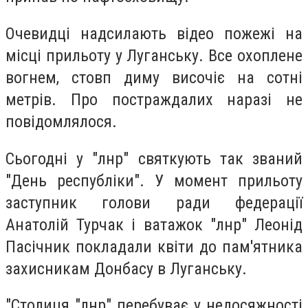
Очевидці надсилають відео пожежі на
місці прильоту у Луганську. Все охоплене
вогнем, стовп диму височіє на сотні
метрів. Про постраждалих наразі не
повідомлялося.
Сьогодні у "лнр" святкують так званий
"День республіки". У момент прильоту
заступник голови ради федерації
Анатолій Турчак і ватажок "лнр" Леонід
Пасічник покладали квіти до пам'ятника
захисникам Донбасу в Луганську.
"Столиця "лнр" перебуває у недосяжності