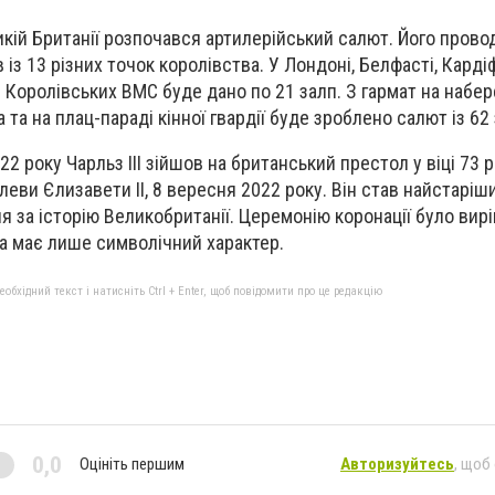
ликій Британії розпочався артилерійський салют. Його прово
із 13 різних точок королівства. У Лондоні, Белфасті, Кардіф
в Королівських ВМС буде дано по 21 залп. З гармат на набе
 та на плац-параді кінної гвардії буде зроблено салют із 62 
22 року Чарльз ІІІ зійшов на британський престол у віці 73 р
олеви Єлизавети II, 8 вересня 2022 року. Він став найстарі
я за історію Великобританії. Церемонію коронації було вир
на має лише символічний характер.
бхідний текст і натисніть Ctrl + Enter, щоб повідомити про це редакцію
0,0
Оцініть першим
Авторизуйтесь
, щоб