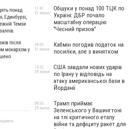
Обшуки у понад 100 ТЦК по
11:41
дять понад
31 липня
Україні: ДБР почало
і, Единбурзі,
масштабну операцію
режній Темзи
"Чесний призов"
залпів.
оків після
Кабмін погодив податок на
08:00
шим монархом у
31 липня
посилки, але з винятком
ішено
США завдали нових ударів
14:32
29 липня
по Ірану у відповідь на
атаку американської бази в
Йорданії
Трамп приймає
08:50
29 липня
Зеленського у Вашингтоні
на тлі критичного етапу
 оцінити
війни та дефіциту ракет для