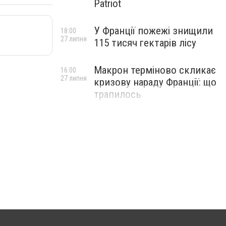
Patriot
У Франції пожежі знищили
18:00
27 липня
115 тисяч гектарів лісу
Макрон терміново скликає
16:00
27 липня
кризову нараду Франції: що
трапилось