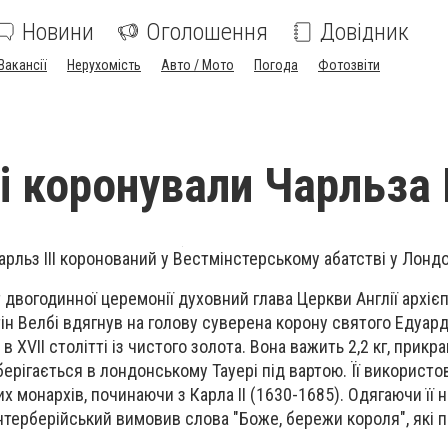
Новини
Оголошення
Довідник
Вакансії
Нерухомість
Авто / Мото
Погода
Фотозвіти
і коронували Чарльза І
рльз III коронований у Вестмінстерському абатстві у Лондо
 двогодинної церемонії духовний глава Церкви Англії архіє
н Велбі вдягнув на голову суверена корону святого Едуард
в XVII столітті із чистого золота. Вона важить 2,2 кг, прик
ерігається в лондонському Тауері під вартою. Її використо
их монархів, починаючи з Карла II (1630-1685). Одягаючи її н
нтерберійський вимовив слова "Боже, бережи короля", які 