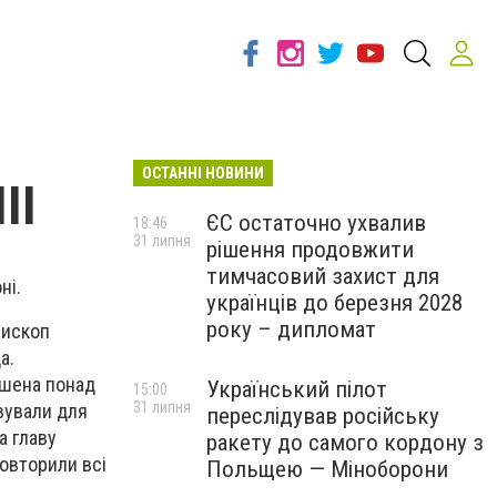
ОСТАННІ НОВИНИ
ІІ
ЄС остаточно ухвалив
18:46
31 липня
рішення продовжити
тимчасовий захист для
ні.
українців до березня 2028
року – дипломат
пископ
а.
рашена понад
Український пілот
15:00
31 липня
вували для
переслідував російську
а главу
ракету до самого кордону з
повторили всі
Польщею — Міноборони