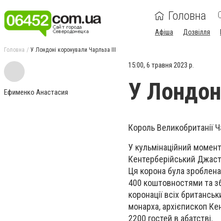
Головна
Афіша
Дозвілля
Головна
У Лондоні коронували Чарльза ІІІ
15:00, 6 травня 2023 р.
У Лондон
Ефименко Анастасия
Король Великобританії Ча
У кульмінаційний момент
Кентерберійський Джасті
Ця корона була зроблена 
400 коштовностями та зб
коронації всіх британськ
монарха, архієпископ Ке
2200 гостей в абатстві.