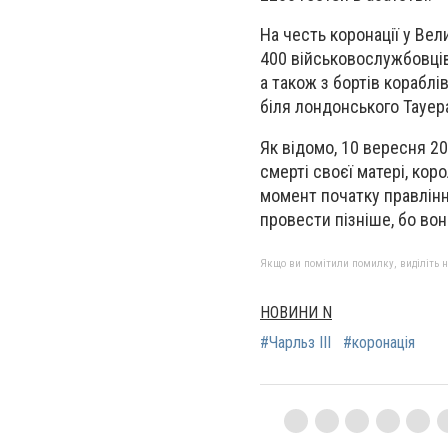
На честь коронації у Ве
400 військовослужбовців 
а також з бортів кораблі
біля лондонського Тауера
Як відомо, 10 вересня 20
смерті своєї матері, кор
момент початку правлінн
провести пізніше, бо во
Якщо ви помітили помилку, виділіть нео
НОВИНИ N
#Чарльз ІІІ
#коронація