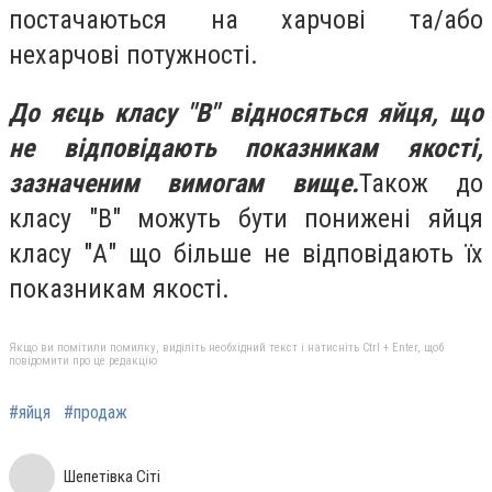
постачаються на харчові та/або
нехарчові потужності.
До яєць класу "В" відносяться яйця, що
не відповідають показникам якості,
зазначеним вимогам вище.
Також до
класу "В" можуть бути понижені яйця
класу "А" що більше не відповідають їх
показникам якості.
Якщо ви помітили помилку, виділіть необхідний текст і натисніть Ctrl + Enter, щоб
повідомити про це редакцію
#яйця
#продаж
Шепетівка Сіті