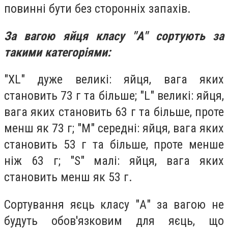
повинні бути без сторонніх запахів.
За вагою яйця класу "А" сортують за
такими категоріями:
"XL" дуже великі: яйця, вага яких
становить 73 г та більше; "L" великі: яйця,
вага яких становить 63 г та більше, проте
менш як 73 г; "М" середні: яйця, вага яких
становить 53 г та більше, проте менше
ніж 63 г; "S" малі: яйця, вага яких
становить менш як 53 г.
Сортування яєць класу "А" за вагою не
будуть обов'язковим для яєць, що