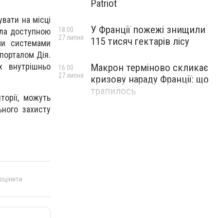
Patriot
увати на місці
У Франції пожежі знищили
18:00
ала доступною
27 липня
115 тисяч гектарів лісу
ми системами
 порталом Дія.
х внутрішньо
Макрон терміново скликає
16:00
27 липня
кризову нараду Франції: що
трапилось
торії, можуть
ьного захисту
 оцінити