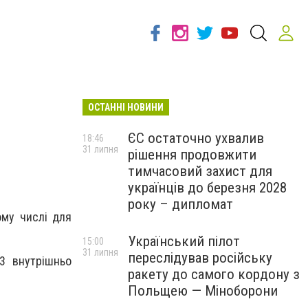
ОСТАННІ НОВИНИ
ЄС остаточно ухвалив
18:46
31 липня
рішення продовжити
тимчасовий захист для
українців до березня 2028
року – дипломат
ому числі для
Український пілот
15:00
31 липня
переслідував російську
3 внутрішньо
ракету до самого кордону з
Польщею — Міноборони