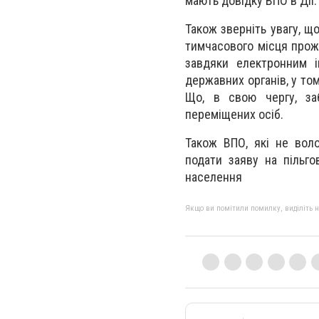
мають довідку ВПО в Дії.
Також зверніть увагу, щ
тимчасового місця прож
завдяки електронним і
державних органів, у то
Що, в свою чергу, за
переміщених осіб.
Також ВПО, які не воло
подати заяву на пільго
населення
Якщо ви помітили помилку, виділіть нео