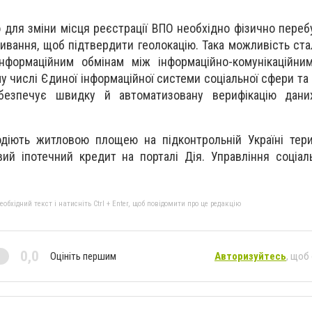
о для зміни місця реєстрації ВПО необхідно фізично переб
ивання, щоб підтвердити геолокацію. Така можливість ст
нформаційним обмінам між інформаційно-комунікаційни
му числі Єдиної інформаційної системи соціальної сфери та
безпечує швидку й автоматизовану верифікацію дани
діють житловою площею на підконтрольній Україні тери
вий іпотечний кредит на порталі Дія. Управління соціал
бхідний текст і натисніть Ctrl + Enter, щоб повідомити про це редакцію
0,0
Оцініть першим
Авторизуйтесь
, щоб