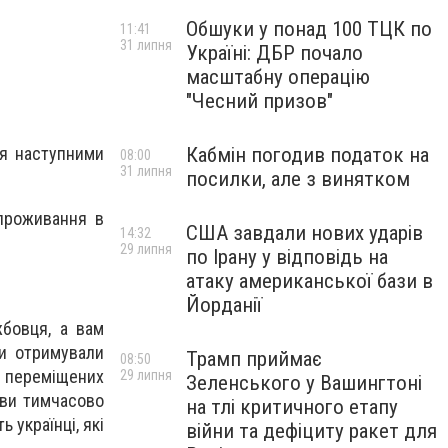
Обшуки у понад 100 ТЦК по
11:41
31 липня
Україні: ДБР почало
масштабну операцію
"Чесний призов"
Кабмін погодив податок на
ся наступними
08:00
31 липня
посилки, але з винятком
 проживання в
США завдали нових ударів
14:32
29 липня
по Ірану у відповідь на
атаку американської бази в
Йорданії
жбовця, а вам
ви отримували
Трамп приймає
08:50
о переміщених
29 липня
Зеленського у Вашингтоні
е ви тимчасово
на тлі критичного етапу
 українці, які
війни та дефіциту ракет для