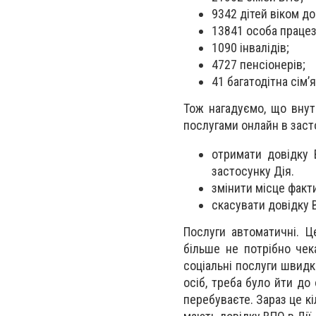
9342 дітей віком до
13841 особа працез
1090 інвалідів;
4727 пенсіонерів;
41 багатодітна сім’я
Тож нагадуємо, що вну
послугами онлайн в засто
отримати довідку 
застосунку Дія.
змінити місце факт
скасувати довідку 
Послуги автоматичні. Ц
більше не потрібно чек
соціальні послуги швидк
осіб, треба було йти до
перебуваєте. Зараз це кі