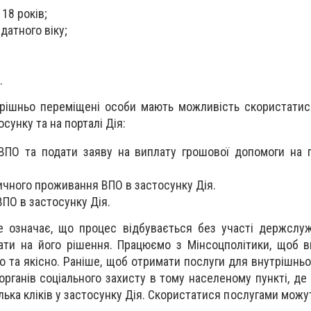
 18 років;
датного віку;
.
трішньо переміщені особи мають можливість скористати
сунку та на порталі Дія:
ВПО та подати заяву на виплату грошової допомоги на
ичного проживання ВПО в застосунку Дія.
ВПО в застосунку Дія.
е означає, що процес відбувається без участі держслу
ати на його рішення. Працюємо з Мінсоцполітики, щоб 
о та якісно. Раніше, щоб отримати послуги для внутрішнь
 органів соціального захисту в тому населеному пункті, д
лька кліків у застосунку Дія. Скористатися послугами можуть