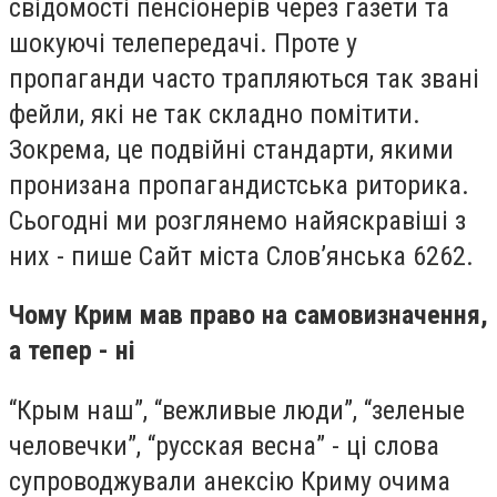
свідомості пенсіонерів через газети та
шокуючі телепередачі. Проте у
пропаганди часто трапляються так звані
фейли, які не так складно помітити.
Зокрема, це подвійні стандарти, якими
пронизана пропагандистська риторика.
Сьогодні ми розглянемо найяскравіші з
них - пише Сайт міста Слов’янська 6262.
Чому Крим мав право на самовизначення,
а тепер - ні
“Крым наш”, “вежливые люди”, “зеленые
человечки”, “русская весна” - ці слова
супроводжували анексію Криму очима