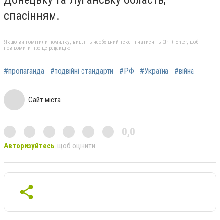
Донецьку та Луганську область,
спасінням.
Якщо ви помітили помилку, виділіть необхідний текст і натисніть Ctrl + Enter, щоб
повідомити про це редакцію
#пропаганда
#подвійні стандарти
#РФ
#Україна
#війна
Сайт міста
0,0
Авторизуйтесь
, щоб оцінити