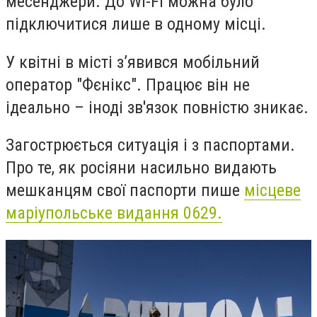
месенджери. До WI-FI можна було
підключитися лише в одному місці.
У квітні в місті з’явився мобільний
оператор "Фєнікс". Працює він не
ідеально – іноді зв'язок повністю зникає.
Загострюється ситуація і з паспортами.
Про те, як росіяни насильно видають
мешканцям свої паспорти пише
місцеве
маріупольське видання 0629.