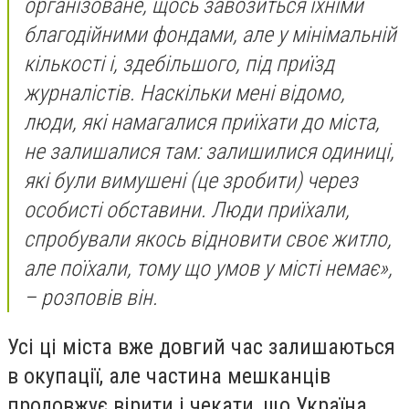
організоване, щось завозиться їхніми
благодійними фондами, але у мінімальній
кількості і, здебільшого, під приїзд
журналістів. Наскільки мені відомо,
люди, які намагалися приїхати до міста,
не залишалися там: залишилися одиниці,
які були вимушені (це зробити) через
особисті обставини. Люди приїхали,
спробували якось відновити своє житло,
але поїхали, тому що умов у місті немає»,
– розповів він.
Усі ці міста вже довгий час залишаються
в окупації, але частина мешканців
продовжує вірити і чекати, що Україна