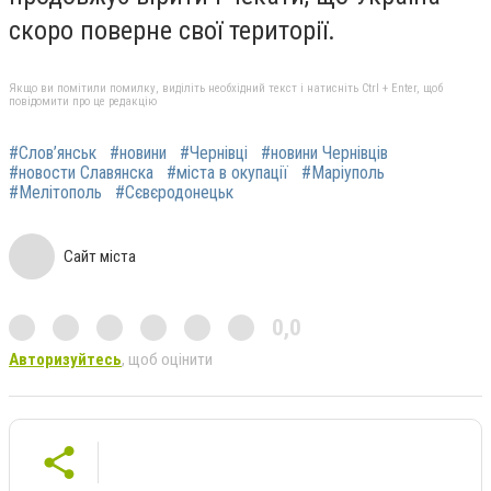
скоро поверне свої території.
Якщо ви помітили помилку, виділіть необхідний текст і натисніть Ctrl + Enter, щоб
повідомити про це редакцію
#Слов’янськ
#новини
#Чернівці
#новини Чернівців
#новости Славянска
#міста в окупації
#Маріуполь
#Мелітополь
#Сєвєродонецьк
Сайт міста
0,0
Авторизуйтесь
, щоб оцінити