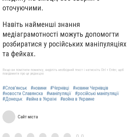
оточуючими.
Навіть найменші знання
медіаграмотності можуть допомогти
розбиратися у російських маніпуляціях
та фейках.
Якщо ви помітили помилку, виділіть необхідний текст і натисніть Ctrl + Enter, щоб
повідомити про це редакцію
#Слов’янськ
#новини
#Чернівці
#новини Чернівців
#новости Славянска
#маніпуляції
#російські маніпуляції
#Донецьк
#війна в Україні
#война в Украине
Сайт міста
0,0