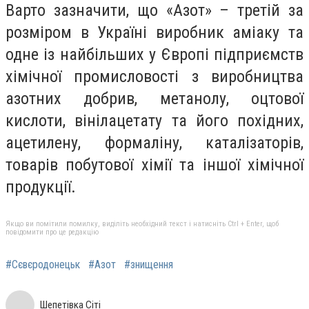
Варто зазначити, що «Азот» – третій за
розміром в Україні виробник аміаку та
одне із найбільших у Європі підприємств
хімічної промисловості з виробництва
азотних добрив, метанолу, оцтової
кислоти, вінілацетату та його похідних,
ацетилену, формаліну, каталізаторів,
товарів побутової хімії та іншої хімічної
продукції.
Якщо ви помітили помилку, виділіть необхідний текст і натисніть Ctrl + Enter, щоб
повідомити про це редакцію
#Сєвєродонецьк
#Азот
#знищення
Шепетівка Сіті