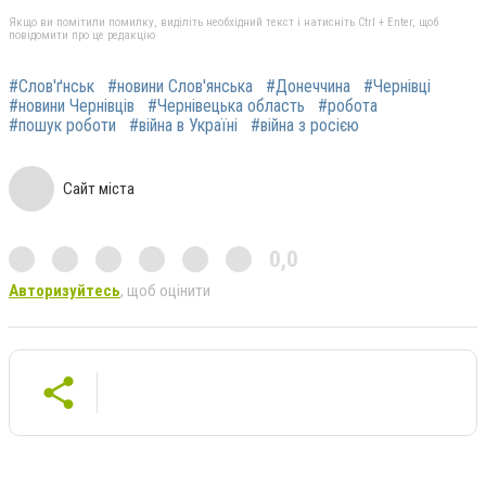
Якщо ви помітили помилку, виділіть необхідний текст і натисніть Ctrl + Enter, щоб
повідомити про це редакцію
#Слов'ґнськ
#новини Слов'янська
#Донеччина
#Чернівці
#новини Чернівців
#Чернівецька область
#робота
#пошук роботи
#війна в Україні
#війна з росією
Сайт міста
0,0
Авторизуйтесь
, щоб оцінити