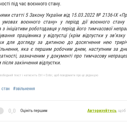
ості під час воєнного стану.
нями статті 5 Закону України від 15.03.2022 № 2136-IX «П
 умовах воєнного стану» у період дії воєнного стану 
 з ініціативи роботодавця у період його тимчасової непра
ування працівника у відпустці (крім відпустки у зв’язку 
ки для догляду за дитиною до досягнення нею трирічн
ільнення, яка є першим робочим днем, наступним за дн
атності, зазначеним у документі про тимчасову непрацез
після закінчення відпустки.
бхідний текст і натисніть Ctrl + Enter, щоб повідомити про це редакцію
 стан
#звільнення
0,0
Оцініть першим
Авторизуйтесь
, щоб