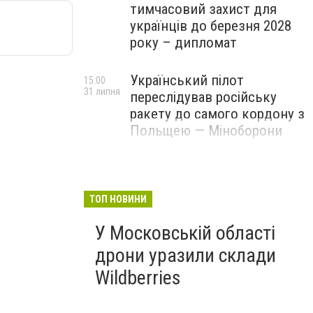
тимчасовий захист для
українців до березня 2028
року – дипломат
Український пілот
15:00
31 липня
переслідував російську
ракету до самого кордону з
Польщею — Міноборони
ТОП НОВИНИ
У Московській області
дрони уразили склади
Wildberries