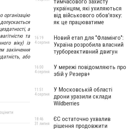
тимчасового захисту
українцям, які ухиляються
від військового обов'язку:
ро організацію
як це працюватиме
допускається
цездатності, а
вагітністю та
Новий етап для "Фламінго":
16:19
ого віку) із
4 серпня
Україна розробила власний
ем закінчення
турбореактивний двигун
датність, або
У мережі повідомляють про
16:00
4 серпня
збій у Резерв+
У Московській області
11:51
4 серпня
дрони уразили склади
Wildberries
 оцінити
ЄС остаточно ухвалив
18:46
31 липня
рішення продовжити