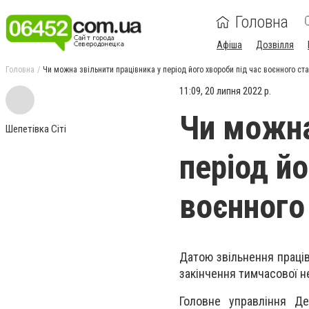
Головна
Афіша
Дозвілля
Головна
Чи можна звільнити працівника у період його хвороби під час воєнного ст
11:09, 20 липня 2022 р.
Чи можна
Шепетівка Сіті
період йо
воєнного
Датою звільнення праці
закінчення тимчасової н
Головне управління Де