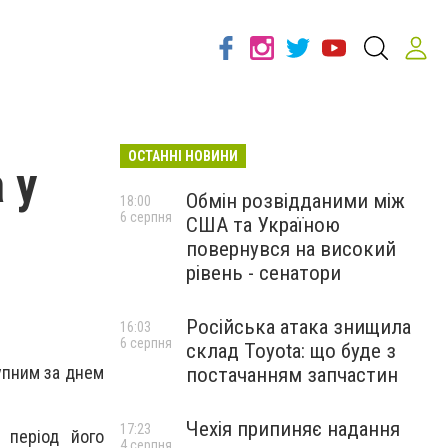
ОСТАННІ НОВИНИ
 у
Обмін розвідданими між
18:00
6 серпня
США та Україною
повернувся на високий
рівень - сенатори
Російська атака знищила
16:03
6 серпня
склад Toyota: що буде з
упним за днем
постачанням запчастин
Чехія припиняє надання
17:23
 період його
4 серпня