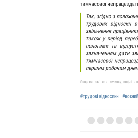
тимчасової непрацездатн
Так, згідно з положен
трудових відносин в
звільнення працівника
також у період переб
пологами та відпуст
зазначенням дати зв
тимчасової непрацезд
першим робочим днем 
Якщо ви помітили помилку, виділіть нео
#трудові відносини
#воєний