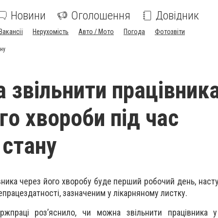
Новини
Оголошення
Довідник
Вакансії
Нерухомість
Авто / Мото
Погода
Фотозвіти
ану
 звільнити працівника
го хвороби під час
 стану
вника через його хворобу буде перший робочий день, наст
епрацездатності, зазначеним у лікарняному листку.
ржпраці роз’яснило, чи можна звільнити працівника у