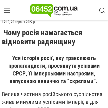
17:10, 20 червня 2022 р.
Чому росія намагається
відновити радянщину
Уся історія росії, яку транслюють
пропагандисти, просякнута успіхами
СРСР, її імперськими настроями,
напускною величчю та “скрєпами”.
Велика частина російського суспільства
живе минулими успіхами імперії, а для