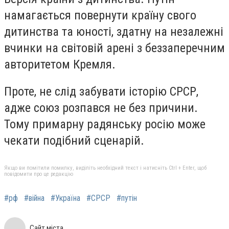
намагається повернути країну свого
дитинства та юності, здатну на незалежні
вчинки на світовій арені з беззаперечним
авторитетом Кремля.
Проте, не слід забувати історію СРСР,
адже союз розпався не без причини.
Тому примарну радянську росію може
чекати подібний сценарій.
Якщо ви помітили помилку, виділіть необхідний текст і натисніть Ctrl + Enter, щоб
повідомити про це редакцію
#рф
#війна
#Україна
#СРСР
#путін
Сайт міста