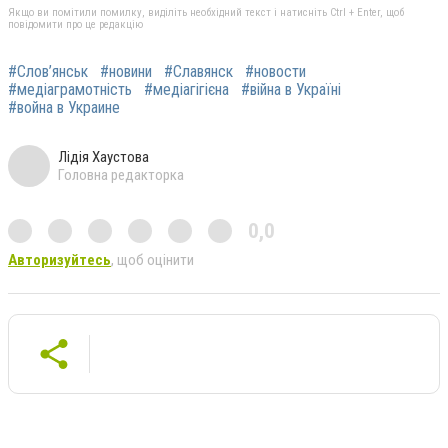
Якщо ви помітили помилку, виділіть необхідний текст і натисніть Ctrl + Enter, щоб
повідомити про це редакцію
#Слов’янськ
#новини
#Славянск
#новости
#медіаграмотність
#медіагігієна
#війна в Україні
#война в Украине
Лідія Хаустова
Головна редакторка
0,0
Авторизуйтесь
, щоб оцінити