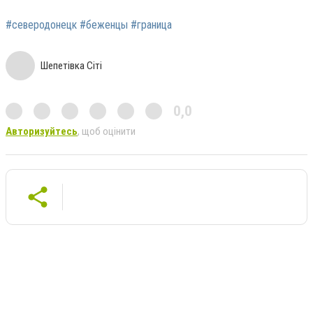
#северодонецк #беженцы #граница
Шепетівка Сіті
0,0
Авторизуйтесь
, щоб оцінити