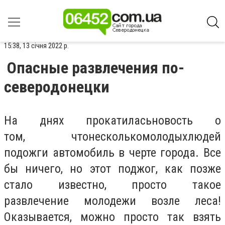
15:38, 13 січня 2022 р.
Опасные развлечения по-
северодонецки
На днях
прокатилась
новость
о
том,
что
несколько
молодых
людей
подожги автомобиль в черте города. Все
бы ничего, но этот поджог, как позже
стало известно, просто такое
развлечение молодежи возле леса!
Оказывается, можно просто так взять