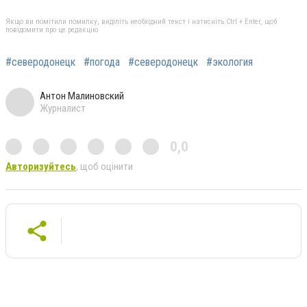
Якщо ви помітили помилку, виділіть необхідний текст і натисніть Ctrl + Enter, щоб
повідомити про це редакцію
#северодонецк
#погода
#северодонецк
#экология
Антон Малиновский
Журналист
0,0
Авторизуйтесь
, щоб оцінити