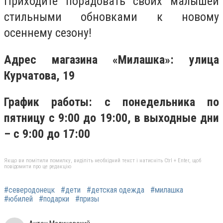
Приходите порадовать своих малышей
стильными обновками к новому
осеннему сезону!
Адрес магазина «Милашка»: улица
Курчатова, 19
График работы: с понедельника по
пятницу с 9:00 до 19:00, в выходные дни
– с 9:00 до 17:00
Якщо ви помітили помилку, виділіть необхідний текст і натисніть Ctrl + Enter, щоб
повідомити про це редакцію
#северодонецк
#дети
#детская одежда
#милашка
#юбилей
#подарки
#призы