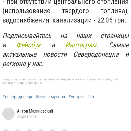
- при отсутствии центрального отопления
(использование твердого топлива),
водоснабжения, канализации - 22,06 грн.
Подписывайтесь на наши страницы
в
Фейсбук
и
Инстаграм
. Самые
актуальные новости Северодонецка и
региона у нас.
Якщо ви помітили помилку, виділіть необхідний текст і натисніть Ctrl + Enter, щоб
повідомити про це редакцію
#северодонецк
#вывоз мусора
#услуги
#кп
Антон Малиновский
Журналист