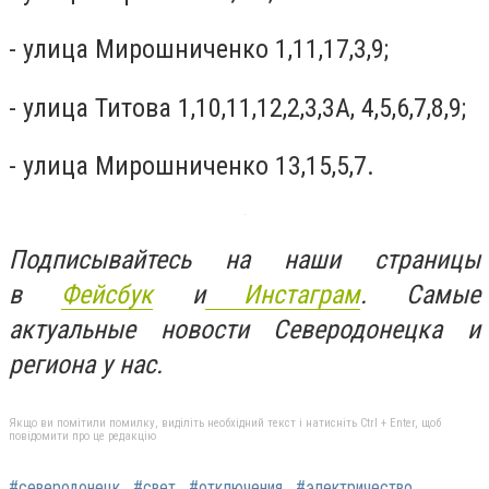
- улица Мирошниченко 1,11,17,3,9;
- улица Титова 1,10,11,12,2,3,3А, 4,5,6,7,8,9;
- улица Мирошниченко 13,15,5,7.
П
одписывайтесь на наши страницы
в
Фейсбук
и
Инстаграм
. Самые
актуальные новости Северодонецка и
региона у нас.
Якщо ви помітили помилку, виділіть необхідний текст і натисніть Ctrl + Enter, щоб
повідомити про це редакцію
#северодонецк
#свет
#отключения
#электричество