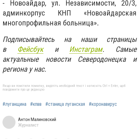
- Новоайдар, ул. Независимости, 20/3,
админкорпус КНП «Новоайдарская
многопрофильная больница».
Подписывайтесь на наши страницы
в
Фейсбук
и
Инстаграм
. Самые
актуальные новости Северодонецка и
региона у нас.
Якщо ви помітили помилку, виділіть необхідний текст і натисніть Ctrl + Enter, щоб
повідомити про це редакцію
#луганщина
#кпвв
#станица луганская
#коронавирус
Антон Малиновский
Журналист