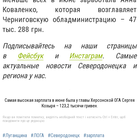
Коваленко, которая возглавляет
Черниговскую обладминистрацию – 47
тыс. 288 грн.
Подписывайтесь на наши страницы
в
Фейсбук
и
Инстаграм
. Самые
актуальные новости Северодонецка и
региона у нас.
Самая высокая зарплата в июне была у главы Херсонской ОГА Сергея
Козыря – 123,2 тысячи гривен.
Якщо ви помітили помилку, виділіть необхідний текст і натисніть Ctrl + Enter, щоб
повідомити про це редакцію
#Луганщина
#ЛОГА
#Северодонецк
#зарплата