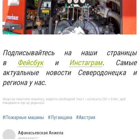
Подписывайтесь на наши страницы
в
Фейсбук
и
Инстаграм
. Самые
актуальные новости Северодонецка и
региона у нас.
Якщо ви помітили помилку, виділіть необхідний текст і натисніть Ctrl + Enter, щоб
повідомити про це редакцію
#Пожарные машины
#Луганщина
#Австрия
Афанасьевская Анжела
журналист