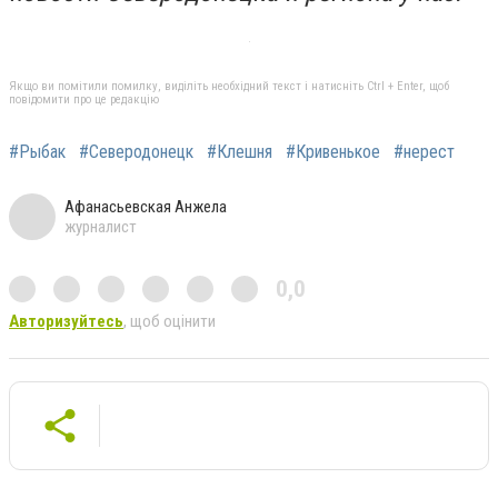
Якщо ви помітили помилку, виділіть необхідний текст і натисніть Ctrl + Enter, щоб
повідомити про це редакцію
#Рыбак
#Северодонецк
#Клешня
#Кривенькое
#нерест
Афанасьевская Анжела
журналист
0,0
Авторизуйтесь
, щоб оцінити