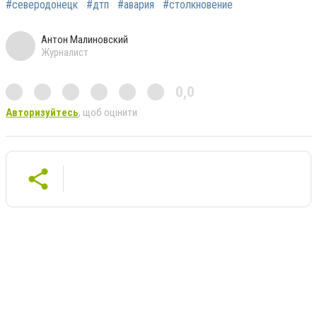
#северодонецк
#дтп
#авария
#столкновение
Антон Малиновский
Журналист
0,0
Авторизуйтесь
, щоб оцінити