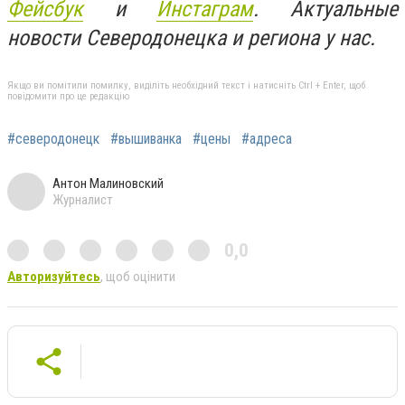
Фейсбук
и
Инстаграм
. Актуальные
новости Северодонецка и региона у нас.
Якщо ви помітили помилку, виділіть необхідний текст і натисніть Ctrl + Enter, щоб
повідомити про це редакцію
#северодонецк
#вышиванка
#цены
#адреса
Антон Малиновский
Журналист
0,0
Авторизуйтесь
, щоб оцінити