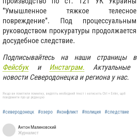
производство по ст. 121 УК Украины
"Умышленное тяжкое телесное
повреждение". Под процессуальным
руководством прокуратуры продолжается
досудебное следствие.
Подписывайтесь на наши страницы в
Фейсбук
и
Инстаграм.
Актуальные
новости Северодонецка и региона у нас.
Якщо ви помітили помилку, виділіть необхідний текст і натисніть Ctrl + Enter, щоб
повідомити про це редакцію
#северодонецк
#озеро
#конфликт
#полиция
#следствие
Антон Малиновский
Журналист