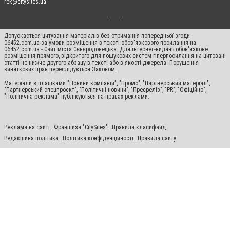
rek@citysites.ua
Допускається цитування матеріалів без отримання попередньої згоди
06452.com.ua за умови розміщення в тексті обов'язкового посилання на
06452.com.ua - Сайт міста Сєвєродонецька. Для інтернет-видань обов'язкове
розміщення прямого, відкритого для пошукових систем гіперпосилання на цитовані
статті не нижче другого абзацу в тексті або в якості джерела. Порушення
виняткових прав переслідується Законом.
Матеріали з плашками "Новини компаній", "Промо", "Партнерський матеріал",
"Партнерський спецпроєкт", "Політичні новини", "Пресреліз", "PR", "Офіційно",
"Політична реклама" публікуються на правах реклами.
Реклама на сайті
Франшиза "CitySites"
Правила класифайд
Редакційна політика
Політика конфіденційності
Правила сайту