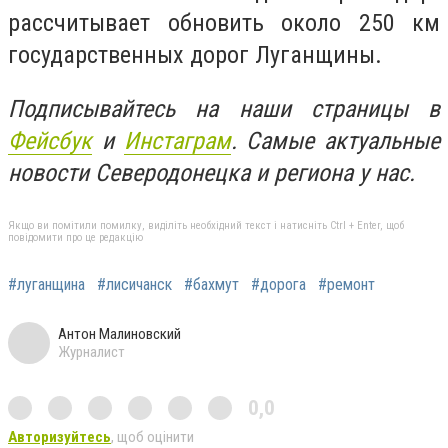
рассчитывает обновить около 250 км
государственных дорог Луганщины.
Подписывайтесь на наши страницы в
Фейсбук
и
Инстаграм
. Самые актуальные
новости Северодонецка и региона у нас.
Якщо ви помітили помилку, виділіть необхідний текст і натисніть Ctrl + Enter, щоб
повідомити про це редакцію
#луганщина
#лисичанск
#бахмут
#дорога
#ремонт
Антон Малиновский
Журналист
0,0
Авторизуйтесь
, щоб оцінити