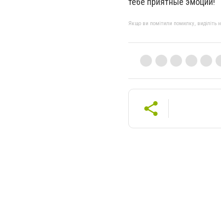
тебе приятные эмоции!
Якщо ви помітили помилку, виділіть нео