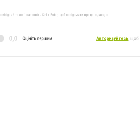
бхідний текст і натисніть Ctrl + Enter, щоб повідомити про це редакцію
0,0
Оцініть першим
Авторизуйтесь
, щоб