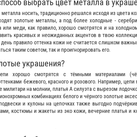
пособ выбрать цвет металла в украш
т металла носить, традиционно решался исходя из цвета ко
ходят золотые металлы, а под более холодные - серебр
а или меди, как правило, хорошо смотрятся и на холодном
бавить красивых и неожиданных акцентов в твою коллекц
 день правило оттенка кожи не считается слишком важны
ься таким советом, так и проигнорировать его.
олотые украшения?
епи хорошо смотрятся с тёмными материалами (чёр
оттенками бежевого, красного и розового. Например, цепи
 милитари на молнии, платья А силуэта с вырезом лодочко
В монохромных комбинациях белого и чёрного золотые аксе
подвески и кулоны на цепочках также выгодно подчёрки
ми, костюмы и жакеты из эко кожи, вечерние платья и 