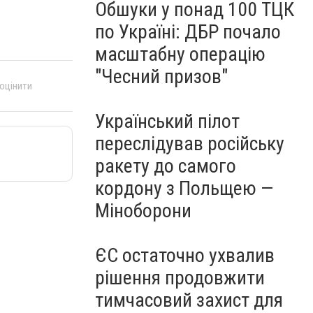
Обшуки у понад 100 ТЦК
по Україні: ДБР почало
масштабну операцію
"Чесний призов"
 оцінити
Український пілот
переслідував російську
ракету до самого
кордону з Польщею —
Міноборони
ЄС остаточно ухвалив
рішення продовжити
тимчасовий захист для