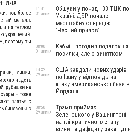
ениях
Обшуки у понад 100 ТЦК по
11:41
жи: под более
31 липня
Україні: ДБР почало
истый металл.
масштабну операцію
, и на теплом
"Чесний призов"
ию украшений.
м, поэтому ты
Кабмін погодив податок на
08:00
31 липня
посилки, але з винятком
США завдали нових ударів
14:32
ный, синий,
29 липня
по Ірану у відповідь на
 можно надеть
атаку американської бази в
й, рубашки на
Йорданії
ссуары – тоже
вают платья с
Трамп приймає
08:50
комбинезоны с
29 липня
Зеленського у Вашингтоні
на тлі критичного етапу
війни та дефіциту ракет для