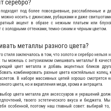
ит серебро?
подходят под более повседневные, расслабленные и д
а можно носить с джинсами, рубашками и даже свитшотам
уратный акцент в образе с нежным платьем или блузо
 с холодными оттенками, темно-синим и чёрным цветом.
вать металлы разного цвета?
о стиля заключалось в том, что золото и серебро нельзя н
: ты можешь с энтузиазмом смешивать металлы! В качес
ующий цвет металла и добавь акцентных бликов друг
бовать комбинировать разные цвета коктейльных колец,
аслетов. В наборе массивных цепей хорошо смотрятся к
ряного цвета, но и вкрапления меди, хрома и антрацита.
 выбор цвета металла для аксессуаров и украшений дол
едпочтений, твоего эстетического вкуса и бюджета. Мы
бя особенной, поэтому наш главный совет: выбирай то,