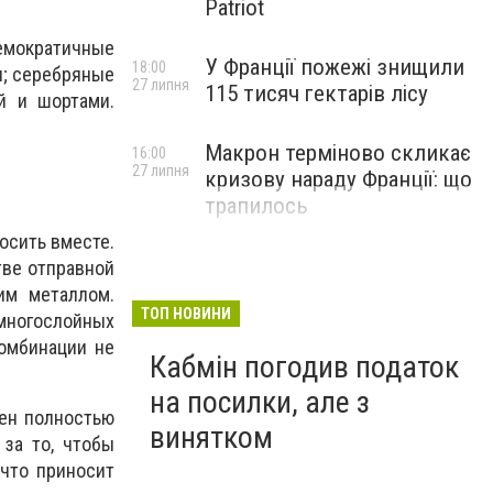
Patriot
емократичные
У Франції пожежі знищили
18:00
и; серебряные
27 липня
115 тисяч гектарів лісу
й и шортами.
Макрон терміново скликає
16:00
27 липня
кризову нараду Франції: що
трапилось
осить вместе.
тве отправной
им металлом.
ТОП НОВИНИ
 многослойных
омбинации не
Кабмін погодив податок
на посилки, але з
жен полностью
винятком
 за то, чтобы
 что приносит