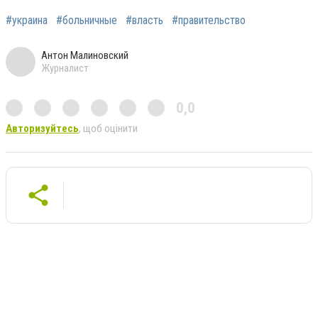
#украина
#больничные
#власть
#правительство
Антон Малиновский
Журналист
0,0
Авторизуйтесь
, щоб оцінити