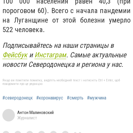
100 000 населения равен 40,3 (при
пороговом 60). Всего с начала пандемии
на Луганщине от этой болезни умерло
522 человека.
Подписывайтесь на наши страницы в
Фейсбук
и
Инстаграм
. Самые актуальные
новости Северодонецка и региона у нас.
Якщо ви помітили помилку, виділіть необхідний текст і натисніть Ctrl + Enter, щоб
повідомити про це редакцію
#северодонецк
#коронавирус
#смерть
#мужчина
Антон Малиновский
Журналист