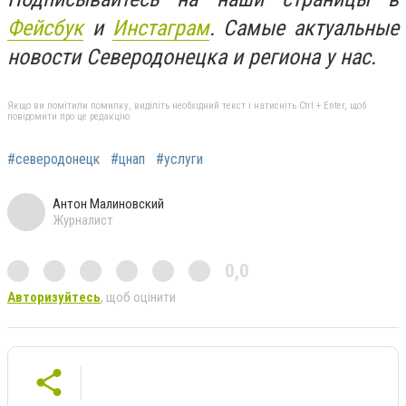
Фейсбук
и
Инстаграм
. Самые актуальные
новости Северодонецка и региона у нас.
Якщо ви помітили помилку, виділіть необхідний текст і натисніть Ctrl + Enter, щоб
повідомити про це редакцію
#северодонецк
#цнап
#услуги
Антон Малиновский
Журналист
0,0
Авторизуйтесь
, щоб оцінити