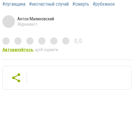
#луганщина
#несчастный случай
#смерть
#рубежное
Антон Малиновский
Журналист
0,0
Авторизуйтесь
, щоб оцінити