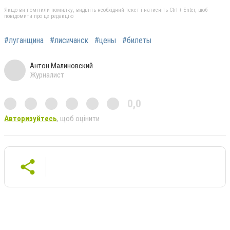
Якщо ви помітили помилку, виділіть необхідний текст і натисніть Ctrl + Enter, щоб
повідомити про це редакцію
#луганщина
#лисичанск
#цены
#билеты
Антон Малиновский
Журналист
0,0
Авторизуйтесь
, щоб оцінити