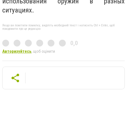
использования оружия в разных
ситуациях.
Якщо ви помітили помилку, виділіть необхідний текст і натисніть Ctrl + Enter, щоб
повідомити про це редакцію
0,0
Авторизуйтесь
, щоб оцінити