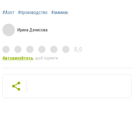
#Азот
#производство
#аммиак
Ирина Денисова
0,0
Авторизуйтесь
, щоб оцінити