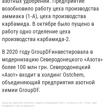
азотных удобрений. Предприятие
возобновило работу цеха производства
аммиака (1-А), цеха производства
карбамида. В октябре было пущено в
работу одно отделение цеха
производства карбамида-
2.
В 2020 году
Group
DF
инвестировала в
модернизацию Северодонецкого «Азота»
более 100 млн грн. Северодонецкий
«Азот» входит в холдинг
Ostchem
,
объединяющий предприятия азотной
химии
Group
DF
.
Якщо ви помітили помилку, виділіть необхідний текст і натисніть Ctrl + Enter, щоб
повідомити про це редакцію