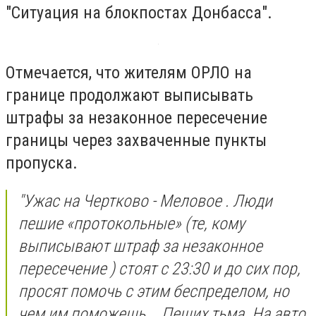
"Ситуация на блокпостах Донбасса".
Отмечается, что жителям ОРЛО на
границе продолжают выписывать
штрафы за незаконное пересечение
границы через захваченные пункты
пропуска.
"Ужас на Чертково - Меловое . Люди
пешие «протокольные» (те, кому
выписывают штраф за незаконное
пересечение ) стоят с 23:30 и до сих пор,
просят помочь с этим беспределом, но
чем им поможешь... Пеших тьма. На авто