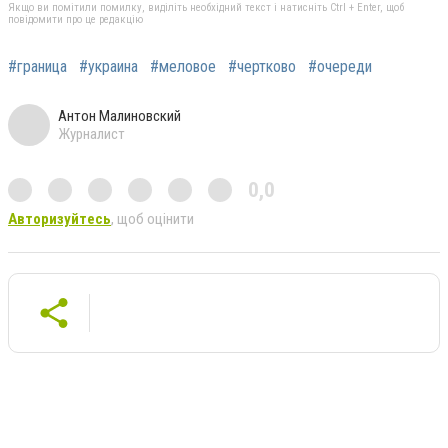
Якщо ви помітили помилку, виділіть необхідний текст і натисніть Ctrl + Enter, щоб
повідомити про це редакцію
#граница
#украина
#меловое
#чертково
#очереди
Антон Малиновский
Журналист
0,0
Авторизуйтесь
, щоб оцінити