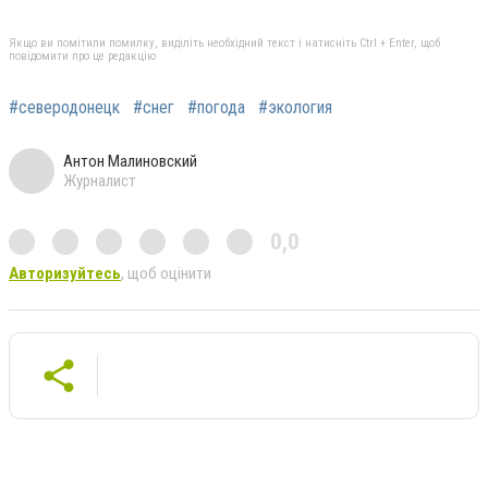
Якщо ви помітили помилку, виділіть необхідний текст і натисніть Ctrl + Enter, щоб
повідомити про це редакцію
#северодонецк
#снег
#погода
#экология
Антон Малиновский
Журналист
0,0
Авторизуйтесь
, щоб оцінити