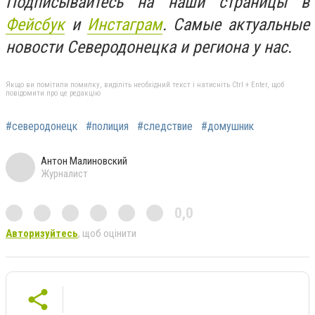
Подписывайтесь на наши страницы в
Фейсбук
и
Инстаграм
. Самые актуальные
новости Северодонецка и региона у нас.
Якщо ви помітили помилку, виділіть необхідний текст і натисніть Ctrl + Enter, щоб
повідомити про це редакцію
#северодонецк
#полиция
#следствие
#домушник
Антон Малиновский
Журналист
0,0
Авторизуйтесь
, щоб оцінити