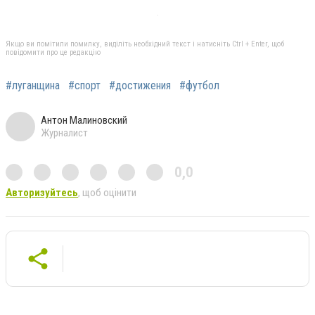
Якщо ви помітили помилку, виділіть необхідний текст і натисніть Ctrl + Enter, щоб
повідомити про це редакцію
#луганщина
#спорт
#достижения
#футбол
Антон Малиновский
Журналист
0,0
Авторизуйтесь
, щоб оцінити