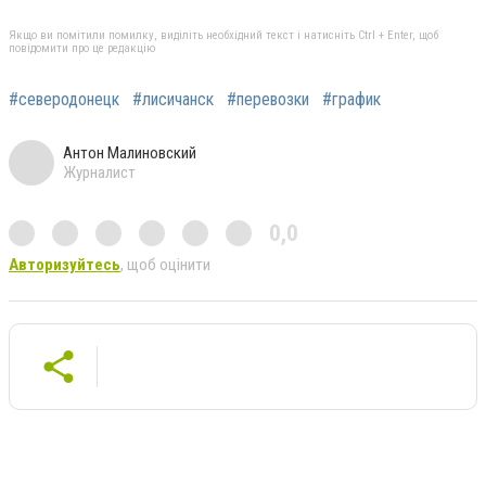
Якщо ви помітили помилку, виділіть необхідний текст і натисніть Ctrl + Enter, щоб
повідомити про це редакцію
#северодонецк
#лисичанск
#перевозки
#график
Антон Малиновский
Журналист
0,0
Авторизуйтесь
, щоб оцінити