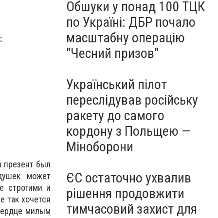
Обшуки у понад 100 ТЦК
по Україні: ДБР почало
масштабну операцію
:
"Чесний призов"
Український пілот
переслідував російську
ракету до самого
кордону з Польщею —
Міноборони
ы презент был
ЄС остаточно ухвалив
душек может
е строгими и
рішення продовжити
е так хочется
тимчасовий захист для
 сердце милым