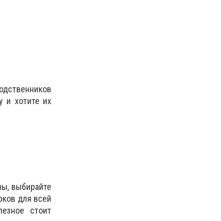
родственников
у и хотите их
ны, выбирайте
рков для всей
лезное стоит