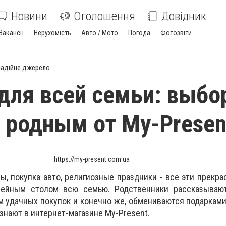
Новини
Оголошення
Довідник
Вакансії
Нерухомість
Авто / Мото
Погода
Фотозвіти
адійне джерело
для всей семьи: выбо
 родным от My-Presen
https://my-present.com.ua
ы, покупка авто, религиозные праздники - все эти прекр
мейным столом всю семью. Родственники рассказываю
м удачных покупок и конечно же, обмениваются подарками
знают в интернет-магазине My-Present.