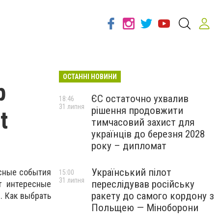
ОСТАННІ НОВИНИ
р
ЄС остаточно ухвалив
18:46
31 липня
рішення продовжити
t
тимчасовий захист для
українців до березня 2028
року – дипломат
Український пілот
асные события
15:00
31 липня
переслідував російську
т интересные
ракету до самого кордону з
. Как выбрать
Польщею — Міноборони