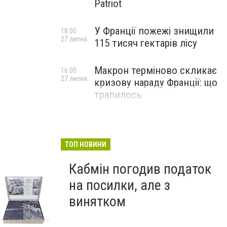
Patriot
У Франції пожежі знищили
18:00
27 липня
115 тисяч гектарів лісу
Макрон терміново скликає
16:00
27 липня
кризову нараду Франції: що
трапилось
ТОП НОВИНИ
Подарунки для найрідніших жінок
My Present
Кабмін погодив податок
на посилки, але з
винятком