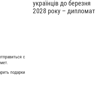
українців до березня
2028 року – дипломат
отправиться с
ймет.
арить подарки