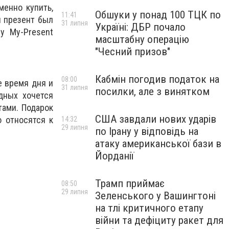
менно купить,
Обшуки у понад 100 ТЦК по
11:41
ы презент был
31 липня
Україні: ДБР почало
у My-Present
масштабну операцію
"Чесний призов"
Кабмін погодив податок на
08:00
е время дня и
31 липня
посилки, але з винятком
дных хочется
тами. Подарок
США завдали нових ударів
о относятся к
14:32
29 липня
по Ірану у відповідь на
атаку американської бази в
Йорданії
Трамп приймає
08:50
29 липня
Зеленського у Вашингтоні
на тлі критичного етапу
війни та дефіциту ракет для