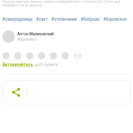
Якщо ви помітили помилку, виділіть необхідний текст і натисніть Ctrl + Enter, щоб
повідомити про це редакцію
#северодонецк
#свет
#отключение
#боброво
#боровское
Антон Малиновский
Журналист
0,0
Авторизуйтесь
, щоб оцінити