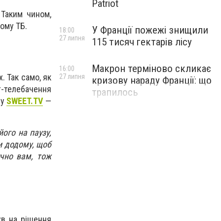
Patriot
 Таким чином,
ному ТБ.
У Франції пожежі знищили
18:00
27 липня
115 тисяч гектарів лісу
Макрон терміново скликає
16:00
. Так само, як
27 липня
кризову нараду Франції: що
т-телебачення
трапилось
ру
SWEET.TV
—
ого на паузу,
ти додому, щоб
учно вам, тож
ув на рішення