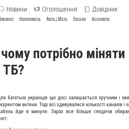
Новини
Оголошення
Довідник
Вакансії
Нерухомість
Авто / Мото
Погода
Фотозвіти
 чому потрібно міняти
 ТБ?
ля багатьох українців ще досі залишається зручним і зв
урентом антени. Тоді всі здивувалися кількості каналів і я
 кабель йде в минуле. Зараз все більше глядачів обир
нет.