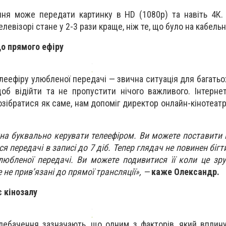
ння може передати картинку в HD (1080р) та навіть 4К.
евізорі стане у 2-3 рази краще, ніж те, що було на кабель
до прямого ефіру
леефіру улюбленої передачі — звична ситуація для багатьох
щоб відійти та не пропустити нічого важливого. Інтерне
зібратися як саме, нам допоміг директор онлайн-кінотеат
на буквально керувати телеефіром. Ви можете поставити й
я передачі в записі до 7 діб. Тепер глядач не повинен біг
любленої передачі. Ви можете подивитися її коли це зр
 не прив’язані до прямої трансляції», —
каже Олександр.
 кінозалу
елебачення зазначають, що одним з факторів, який вплин