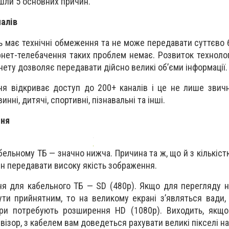
шли 5 основних причин.
алів
ь має технічні обмеження та не може передавати суттєво б
ернет-телебачення таких проблем немає. Розвиток технолог
нету дозволяє передавати дійсно великі об’єми інформації.
ня відкриває доступ до 200+ каналів і це не лише звичні
инні, дитячі, спортивні, пізнавальні та інші.
ння
бельному ТБ — значно нижча. Причина та ж, що й з кількіст
ен передавати високу якість зображення.
я для кабельного ТБ — SD (480p). Якщо для перегляду 
ти прийнятним, то на великому екрані з’являться вади,
ори потребують розширення HD (1080р). Виходить, якщо
візор, з кабелем вам доведеться рахувати великі пікселі на