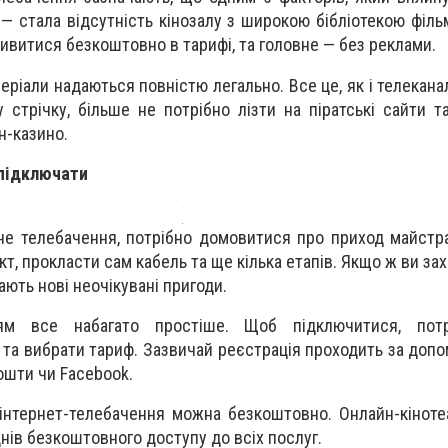
— стала відсутність кінозалу з широкою бібліотекою фільм
дивитися безкоштовно в тарифі, та головне — без реклами.
еріали надаються повністю легально. Все це, як і телеканал
стрічку, більше не потрібно лізти на піратські сайти та
н-казино.
 підключати
е телебачення, потрібно домовитися про приход майстра
кт, прокласти сам кабель та ще кілька етапів. Якщо ж ви за
ають нові неочікувані пригоди.
ням все набагато простіше. Щоб підключитися, пот
 та вибрати тариф. Зазвичай реєстрація проходить за доп
ошти чи Facebook.
інтернет-телебачення можна безкоштовно. Онлайн-кінот
нів безкоштовного доступу до всіх послуг.