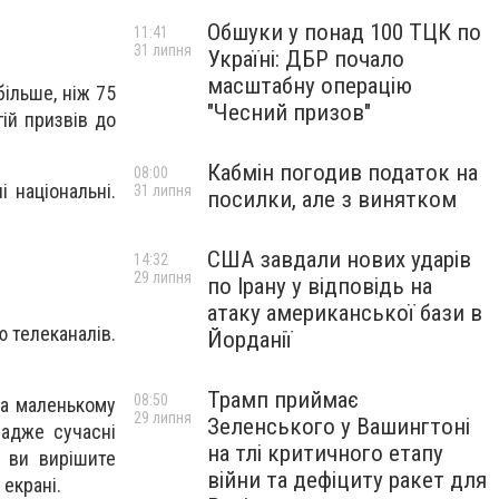
Обшуки у понад 100 ТЦК по
11:41
31 липня
Україні: ДБР почало
масштабну операцію
ільше, ніж 75
"Чесний призов"
ій призвів до
Кабмін погодив податок на
08:00
 національні.
31 липня
посилки, але з винятком
США завдали нових ударів
14:32
29 липня
по Ірану у відповідь на
атаку американської бази в
ю телеканалів.
Йорданії
Трамп приймає
08:50
на маленькому
29 липня
Зеленського у Вашингтоні
 адже сучасні
на тлі критичного етапу
 ви вирішите
війни та дефіциту ракет для
 екрані.