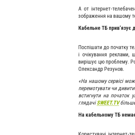
А от інтернет-телебаче
зображення на вашому тел
Кабельне ТБ прив’язує 
Поспішати до початку те
і очікування реклами, 
вирішує цю проблему. Ро
Олександр Резунов.
«На нашому сервісі мож
перемотувати чи дивитис
встигнути на початок у
глядачі
SWEET.TV
більше
На кабельному ТБ немає
Користувачі інтернет-т