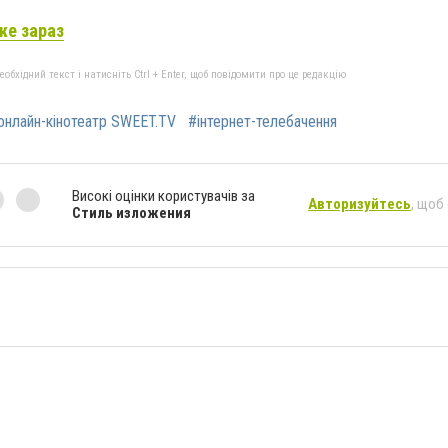
же зараз
бхідний текст і натисніть Ctrl + Enter, щоб повідомити про це редакцію
онлайн-кінотеатр SWEET.TV
#інтернет-телебачення
Високі оцінки користувачів за
Авторизуйтесь
, щоб
Стиль изложения