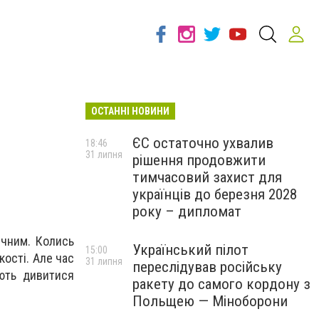
ОСТАННІ НОВИНИ
ЄС остаточно ухвалив
18:46
31 липня
рішення продовжити
тимчасовий захист для
українців до березня 2028
року – дипломат
ичним. Колись
Український пілот
15:00
кості. Але час
31 липня
переслідував російську
ають дивитися
ракету до самого кордону з
Польщею — Міноборони