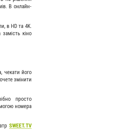
ів. В онлайн-
и, в HD та 4K.
 замість кіно
, чекати його
хочете змінити
рібно просто
омогою номера
еатр
SWEET.TV