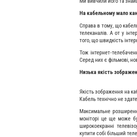
Ми вивчили його та знай
На кабельному мало кан
Справа в тому, що кабел
телеканалів. А от у інт
того, що швидкість інтер
Тож інтернет-телебачен
Серед них є фільмові, нов
Низька якість зображе
Якість зображення на ка
Кабель технічно не здат
Максимальне розширенн
моніторі це ще може бу
широкоекранні телевіз
купити собі більший теле