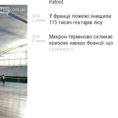
Patriot
У Франції пожежі знищили
18:00
27 липня
115 тисяч гектарів лісу
Макрон терміново скликає
16:00
27 липня
кризову нараду Франції: що
трапилось