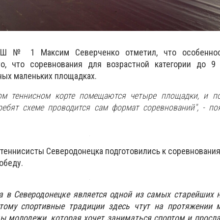
Ш № 1 Максим Северченко отметил, что особеннос
то, что соревнования для возрастной категории до 9
ных маленьких площадках.
ом теннисном корте помещаются четыре площадки, и п
ребят схеме проводится сам формат соревнований", - п
е теннисисты Северодонецка подготовились к соревновани
обеду.
а в Северодонецке является одной из самых старейших 
этому спортивные традиции здесь чтут на протяжении м
 молодежи, которая хочет заниматься спортом и просла