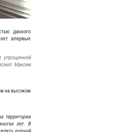
тью данного
 лет впервые
о упрощенной
ояснил Максим
ям на высоком
на территории
ногих лет. В
влять родной