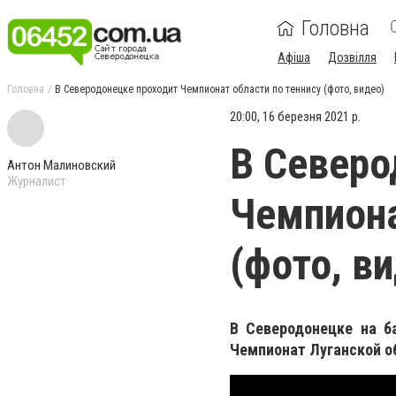
Головна
Афіша
Дозвілля
Головна
В Северодонецке проходит Чемпионат области по теннису (фото, видео)
20:00, 16 березня 2021 р.
В Северо
Антон Малиновский
Журналист
Чемпиона
(фото, в
В Северодонецке на б
Чемпионат Луганской об