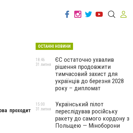
ОСТАННІ НОВИНИ
ЄС остаточно ухвалив
18:46
31 липня
рішення продовжити
тимчасовий захист для
українців до березня 2028
року – дипломат
Український пілот
15:00
31 липня
ова проходит
переслідував російську
ракету до самого кордону з
Польщею — Міноборони