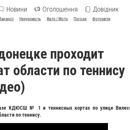
Новини
Оголошення
Довідник
Вакансії
Нерухомість
Авто / Мото
Погода
Фотозвіти
донецке проходит
т области по теннису
идео)
азе КДЮСШ № 1 и теннисных кортах по улице Вилес
ласти по теннису.