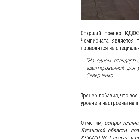
Старший тренер КДЮС
Чемпионата является 
проводятся на специаль
"На одном стандартн
адаптированной для 
Северченко.
Тренер добавил, что вс
уровне и настроены на п
Отметим,
секция теннис
Луганской области, по
КДЮСШ № 1 всегда рады