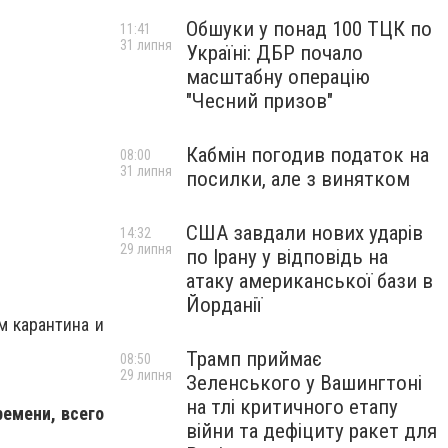
Обшуки у понад 100 ТЦК по
11:41
31 липня
Україні: ДБР почало
масштабну операцію
"Чесний призов"
Кабмін погодив податок на
08:00
31 липня
посилки, але з винятком
США завдали нових ударів
14:32
29 липня
по Ірану у відповідь на
атаку американської бази в
Йорданії
м карантина и
Трамп приймає
08:50
29 липня
Зеленського у Вашингтоні
на тлі критичного етапу
емени, всего
війни та дефіциту ракет для