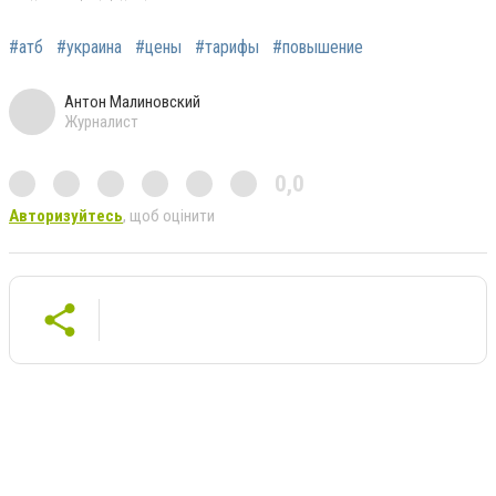
#атб
#украина
#цены
#тарифы
#повышение
Антон Малиновский
Журналист
0,0
Авторизуйтесь
, щоб оцінити