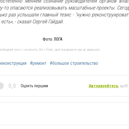
остепенно меняем сознание руководителей органов влас
му-то опасаются реализовывать масштабные проекты. Сегод
ко раз услышали главный тезис - "нужно реконструирова
 есть», - сказал Сергей Гайдай.
Фото: ЛОГА
бхідний текст і натисніть Ctrl + Enter, щоб повідомити про це редакцію
реконструкция
#ремонт
#большое строительство
0,0
Оцініть першим
Авторизуйтесь
, щоб