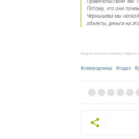
Правительством мы п
Потому, что они поче
Чернышева мы несколь
объекты, деньги на это
Якщо ви помітили помилку, виділіть нео
#северодонецк
#садко
#