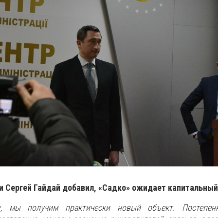
ти Сергей Гайдай добавил, «Садко» ожидает капитальны
, мы получим практически новый объект. Постепен