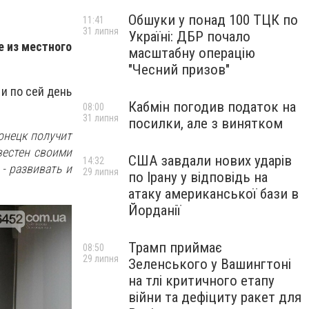
Обшуки у понад 100 ТЦК по
11:41
31 липня
Україні: ДБР почало
е из местного
масштабну операцію
"Чесний призов"
 и по сей день
Кабмін погодив податок на
08:00
31 липня
посилки, але з винятком
онецк получит
вестен своими
США завдали нових ударів
14:32
- развивать и
29 липня
по Ірану у відповідь на
атаку американської бази в
Йорданії
Трамп приймає
08:50
29 липня
Зеленського у Вашингтоні
на тлі критичного етапу
війни та дефіциту ракет для