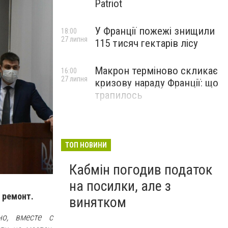
Patriot
У Франції пожежі знищили
18:00
27 липня
115 тисяч гектарів лісу
Макрон терміново скликає
16:00
27 липня
кризову нараду Франції: що
трапилось
ТОП НОВИНИ
Кабмін погодив податок
на посилки, але з
й ремонт.
винятком
но, вместе с