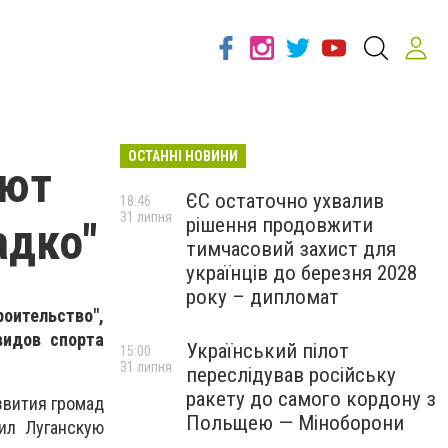
ОСТАННІ НОВИНИ
уют
ЄС остаточно ухвалив
18:46
31 липня
рішення продовжити
адко"
тимчасовий захист для
українців до березня 2028
року – дипломат
ительство",
идов спорта
Український пілот
15:00
31 липня
переслідував російську
ракету до самого кордону з
звития громад
Польщею — Міноборони
ил Луганскую