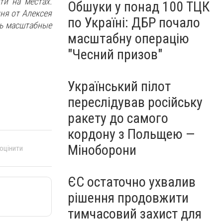
ти на местах.
Обшуки у понад 100 ТЦК
ня от Алексея
по Україні: ДБР почало
ть масштабные
масштабну операцію
"Чесний призов"
Український пілот
переслідував російську
ракету до самого
кордону з Польщею —
Міноборони
 оцінити
ЄС остаточно ухвалив
рішення продовжити
тимчасовий захист для