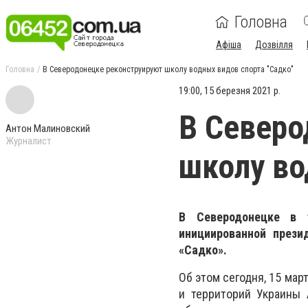
Головна
Афіша
Дозвілля
Головна
В Северодонецке реконструируют школу водных видов спорта "Садко"
19:00, 15 березня 2021 р.
В Северо
Антон Малиновский
Журналист
школу во
В Северодонецке в 
инициированной през
«Садко».
Об этом сегодня, 15 ма
и территорий Украины 