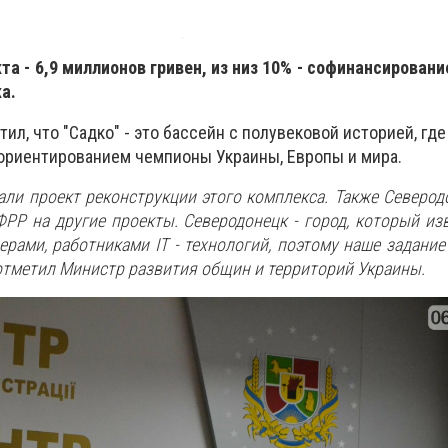
а - 6,9 миллионов гривен, из низ 10% - софинансировани
а.
л, что "Садко" - это бассейн с полувековой историей, где
ориентированием чемпионы Украины, Европы и мира.
али проект реконструкции этого комплекса. Также Северод
РР на другие проекты. Северодонецк - город, который из
рами, работниками IT - технологий, поэтому наше задание 
 отметил Министр развития общин и территорий Украины.