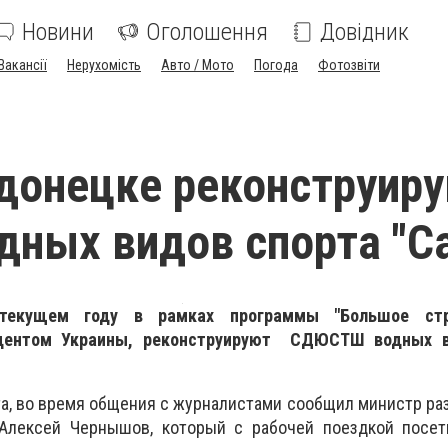
Новини
Оголошення
Довідник
Вакансії
Нерухомість
Авто / Мото
Погода
Фотозвіти
донецке реконструир
дных видов спорта "С
текущем году в рамках программы "Большое стро
идентом Украины, реконструируют СДЮСТШ водных в
рта, во время общения с журналистами сообщил министр ра
Алексей Чернышов, который с рабочей поездкой посет