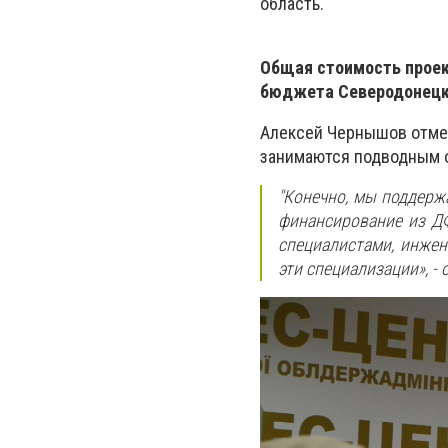
область.
Общая стоимость проект
бюджета Северодонецк
Алексей Чернышов отмети
занимаются подводным 
"Конечно, мы поддерж
финансирование из ДФ
специалистами, инжене
эти специализации», -