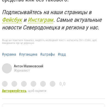
Подписывайтесь на наши страницы в
Фейсбук
и
Инстаграм
. Самые актуальные
новости Северодонецка и региона у нас.
Якщо ви помітили помилку, виділіть необхідний текст і натисніть Ctrl + Enter, щоб
повідомити про це редакцію
#украина
#луганщина
#штрафы
#пдд
Антон Малиновский
Журналист
0,0
Авторизуйтесь
, щоб оцінити